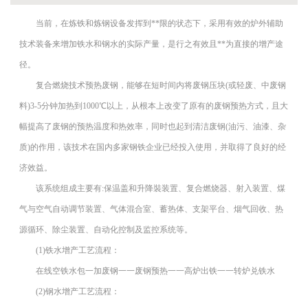
当前，在炼铁和炼钢设备发挥到**限的状态下，采用有效的炉外辅助
技术装备来增加铁水和钢水的实际产量，是行之有效且**为直接的增产途
径。
复合燃烧技术预热废钢，能够在短时间内将废钢压块(或轻废、中废钢
料)3-5分钟加热到1000℃以上，从根本上改变了原有的废钢预热方式，且大
幅提高了废钢的预热温度和热效率，同时也起到清洁废钢(油污、油漆、杂
质)的作用，该技术在国内多家钢铁企业已经投入使用，并取得了良好的经
济效益。
该系统组成主要有:保温盖和升降裝装置、复合燃烧器、射入装置、煤
气与空气自动调节装置、气体混合室、蓄热体、支架平台、烟气回收、热
源循环、除尘装置、自动化控制及监控系统等。
(1)铁水增产工艺流程：
在线空铁水包一加废钢一一废钢预热一一高炉出铁一一转炉兑铁水
(2)钢水增产工艺流程：