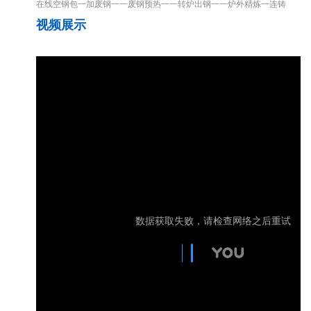
在线空钢包一加废钢一一废钢预热一一转炉出钢一一炉外精炼一连铸
视频展示