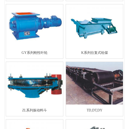
GY系列刚性叶轮
K系列往复式给煤
ZL系列振动料斗
TD,DT,DY